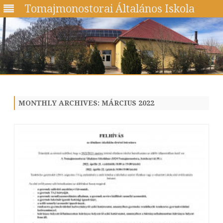
Tomajmonostorai Általános Iskola
Skip
to
content
MONTHLY ARCHIVES:
MÁRCIUS 2022