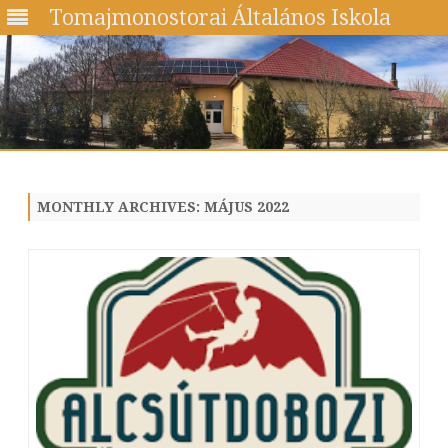
Tomajmonostorai Általános Iskola
Skip
to
content
MONTHLY ARCHIVES:
MÁJUS 2022