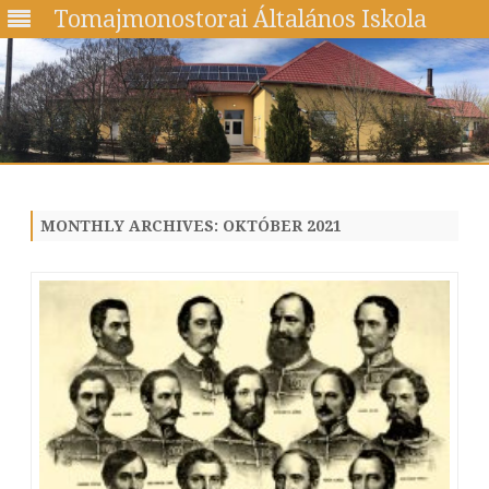
Tomajmonostorai Általános Iskola
Skip
to
content
MONTHLY ARCHIVES:
OKTÓBER 2021