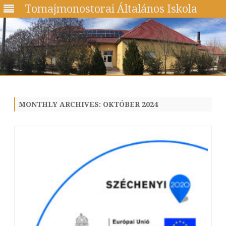
Tomajmonostorai Általános Iskola
Skip
to
content
MONTHLY ARCHIVES:
OKTÓBER 2024