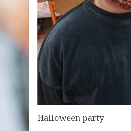
AZONOSÍTÓSZÁMÚ,
„TOMAJMONOSTORAI
ÁLTALÁNOS ISKOLA
INFRASTRUKTURÁLIS
FEJLESZTÉSE”
Halloween party