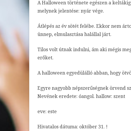
A Halloween története egészen a keltákig 
melynek jelentése: nyár vége.
Átlépés az év sötét felébe. Ekkor nem árt
ünnep, elmulasztása halállal járt.
Tilos volt útnak indulni, ám aki mégis meg
erőket.
A halloween egyedülálló abban, hogy ötvö
Egyre nagyobb népszerűségnek
örvend sz
Nevének eredete: óangol. hallow: szent
eve: este
Hivatalos dátuma: október 31. !