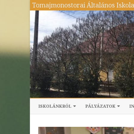
Tomajmonostorai Általános Iskol
ISKOLÁNKRÓL
PÁLYÁZATOK
I
PEDAGÓGUSOK, DOLGOZÓK
RRF-1.2.4-25-2025-00028 – „
BENNÜNK ÉS SEGÍTÜNK!”
ISKOLAI DOKUMENTUMOK
HÁZIREND