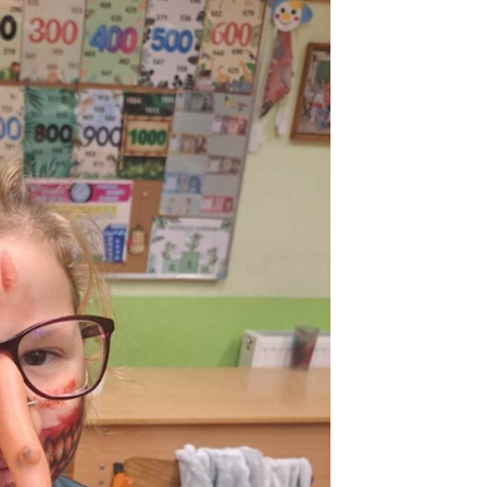
S
ISKOLAEGÉSZSÉGÜGY
GRAM
2019-20
GYERMEKVÉDELEM
2020-20
TELI LISTA
2021-20
2023/20
TORA
2024/20
KOZÓ
ÍNEN
EK
EFOP-4-1-3-17-2017-00069