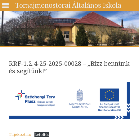
Tomajmonostorai Általános Iskola
Skip
to
content
RRF-1.2.4-25-2025-00028 – „Bízz bennünk
és segítünk!”
Tajekoztato
Letöltés