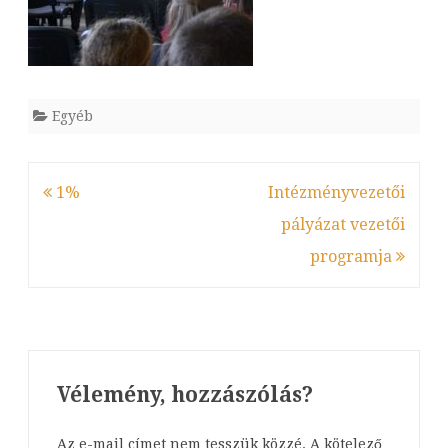
Egyéb
Bejegyzés
1%
Intézményvezetői
navigáció
pályázat vezetői
programja
Vélemény, hozzászólás?
Az e-mail címet nem tesszük közzé.
A kötelező