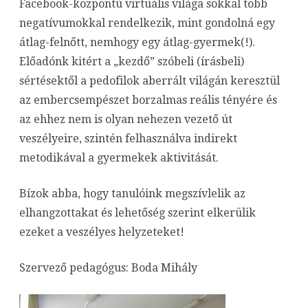
Facebook-központú virtuális világa sokkal több
negatívumokkal rendelkezik, mint gondolná egy
átlag-felnőtt, nemhogy egy átlag-gyermek(!).
Előadónk kitért a „kezdő” szóbeli (írásbeli)
sértésektől a pedofilok aberrált világán keresztül
az embercsempészet borzalmas reális tényére és
az ehhez nem is olyan nehezen vezető út
veszélyeire, szintén felhasználva indirekt
metodikával a gyermekek aktivitását.
Bízok abba, hogy tanulóink megszívlelik az
elhangzottakat és lehetőség szerint elkerülik
ezeket a veszélyes helyzeteket!
Szervező pedagógus: Boda Mihály