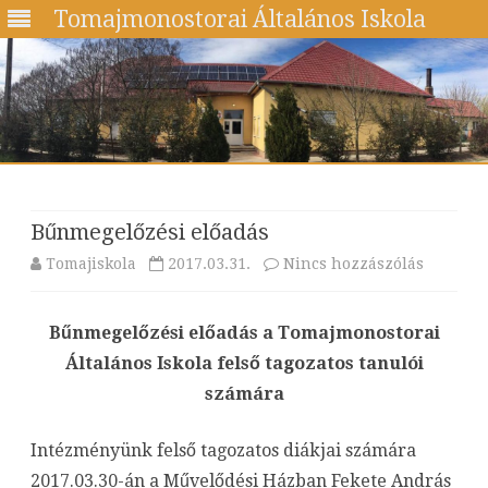
Tomajmonostorai Általános Iskola
Skip
to
content
Bűnmegelőzési előadás
a(z)
Tomajiskola
2017.03.31.
Nincs hozzászólás
Bűnmege
Bűnmegelőzési előadás a Tomajmonostorai
előadás
Általános Iskola felső tagozatos tanulói
bejegyz
számára
Intézményünk felső tagozatos diákjai számára
2017.03.30-án a Művelődési Házban Fekete András