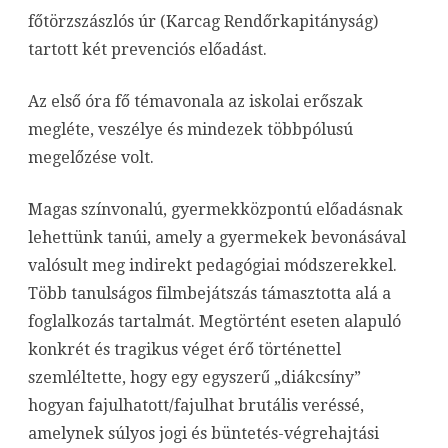
főtörzszászlós úr (Karcag Rendőrkapitányság)
tartott két prevenciós előadást.
Az első óra fő témavonala az iskolai erőszak
megléte, veszélye és mindezek többpólusú
megelőzése volt.
Magas színvonalú, gyermekközpontú előadásnak
lehettünk tanúi, amely a gyermekek bevonásával
valósult meg indirekt pedagógiai módszerekkel.
Több tanulságos filmbejátszás támasztotta alá a
foglalkozás tartalmát. Megtörtént eseten alapuló
konkrét és tragikus véget érő történettel
szemléltette, hogy egy egyszerű „diákcsíny”
hogyan fajulhatott/fajulhat brutális veréssé,
amelynek súlyos jogi és büntetés-végrehajtási