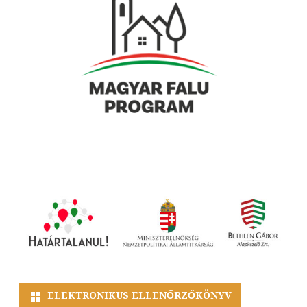
ELEKTRONIKUS ELLENŐRZŐKÖNYV