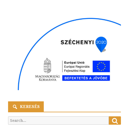
KERESÉS
Searc
Search
for: