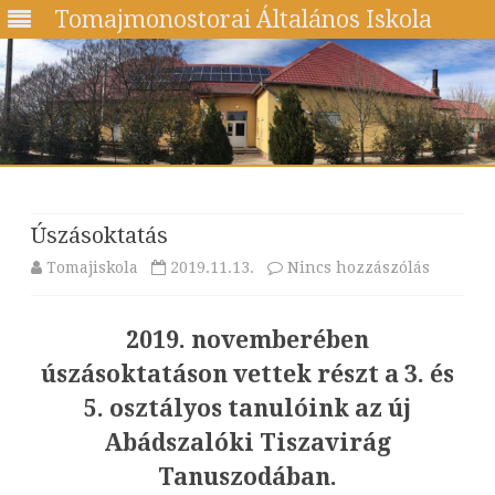
Tomajmonostorai Általános Iskola
Skip
to
content
Úszásoktatás
a(z)
Tomajiskola
2019.11.13.
Nincs hozzászólás
Úszásokt
2019. novemberében
bejegyz
úszásoktatáson vettek részt a 3. és
5. osztályos tanulóink az új
Abádszalóki Tiszavirág
Tanuszodában.