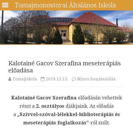
Tomajmonostorai Általános Iskola
Skip
to
content
Kalotainé Gacov Szerafina meseterápiás
előadása
a(z)
Tomajiskola
2019.12.13.
Nincs hozzászólás
Kalotain
Kalotainé Gacov Szerafina
előadásán vehettek
Gacov
részt a
2. osztályos
diákjaink. Az előadás
Szerafin
a
„Szívvel-szóval-lélekkel-biblioterápiás és
meseter
meseterápiás foglalkozás”
-ról szólt.
előadás