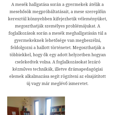
A mesék hallgatása során a gyermekek átélik a
bejegyz
mesehősök megpróbáltatásait, a mese szereplőin
keresztül könnyebben kifejezhetik véleményüket,
megoszthatják személyes problémájukat. A
foglalkozások során a mesék meghallgatásán túl a
gyermekeknek lehetősége van megbeszélni,
feldolgozni a hallott történetet. Megoszthatják a
többiekkel, hogy ők egy adott helyzetben hogyan
cselekedtek volna. A foglalkozásokat lezáró
kézműves technikák, illetve drámapedagógiai
elemek alkalmazása segít rögzíteni az elsajátított
új vagy már meglévő ismeretet.