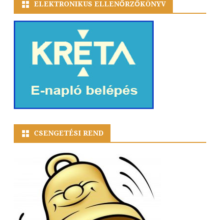
ELEKTRONIKUS ELLENŐRZŐKÖNYV
CSENGETÉSI REND