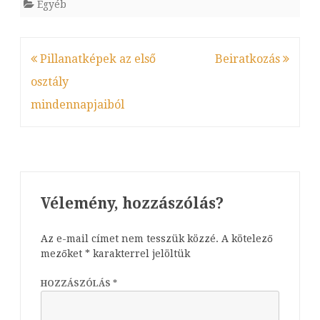
Egyéb
Bejegyzés
Pillanatképek az első
Beiratkozás
navigáció
osztály
mindennapjaiból
Vélemény, hozzászólás?
Az e-mail címet nem tesszük közzé.
A kötelező
mezőket
*
karakterrel jelöltük
HOZZÁSZÓLÁS
*