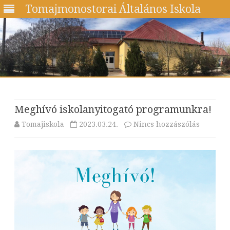
Tomajmonostorai Általános Iskola
Skip
to
content
Meghívó iskolanyitogató programunkra!
a(z)
Tomajiskola
2023.03.24.
Nincs hozzászólás
Meghívó
iskolany
program
bejegyz