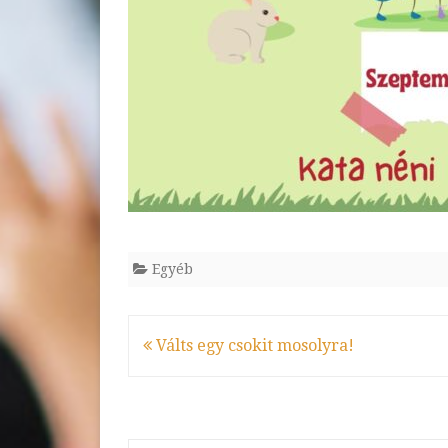
Egyéb
Bejegyzés
Válts egy csokit mosolyra!
navigáció