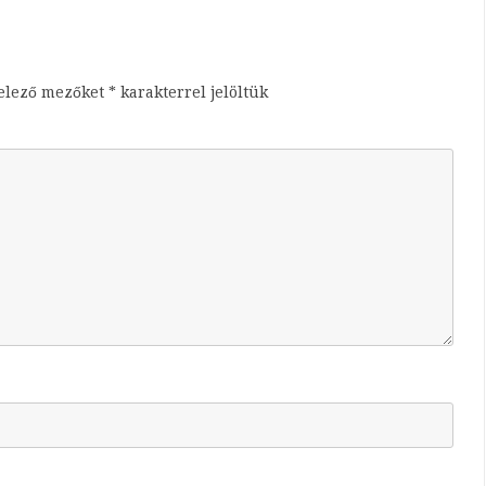
telező mezőket
*
karakterrel jelöltük