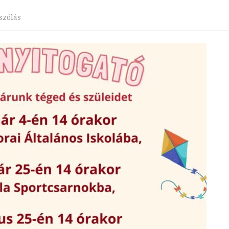
S
ISKOLAEGÉSZSÉGÜGY
a(z)
szólás
GRAM
2019-20
GYERMEKVÉDELEM
Iskolanyitogató
2020-20
bejegyzéshez
TELI LISTA
2021-20
2023/20
TORA
2024/20
KOZÓ
ÍNEN
EK
EFOP-4-1-3-17-2017-00069