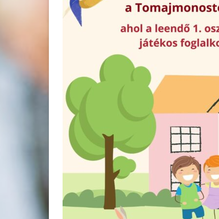
AZONOSÍTÓSZÁMÚ,
„TOMAJMONOSTORAI
ÁLTALÁNOS ISKOLA
INFRASTRUKTURÁLIS
FEJLESZTÉSE”