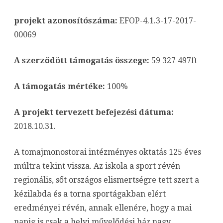
iskoláb
projekt azonosítószáma:
EFOP-4.1.3-17-2017-
bejegyz
00069
A szerződött támogatás összege:
59 327 497ft
A támogatás mértéke:
100%
A projekt tervezett befejezési dátuma:
2018.10.31.
A tomajmonostorai intézményes oktatás 125 éves
múltra tekint vissza. Az iskola a sport révén
regionális, sőt országos elismertségre tett szert a
kézilabda és a torna sportágakban elért
eredményei révén, annak ellenére, hogy a mai
napig is csak a helyi művelődési ház nagy