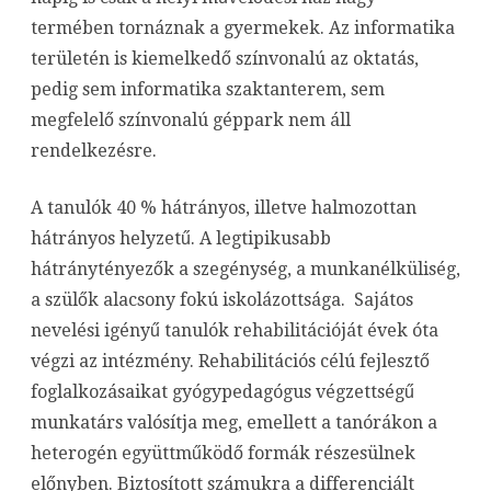
termében tornáznak a gyermekek. Az informatika
területén is kiemelkedő színvonalú az oktatás,
pedig sem informatika szaktanterem, sem
megfelelő színvonalú géppark nem áll
rendelkezésre.
A tanulók 40 % hátrányos, illetve halmozottan
hátrányos helyzetű. A legtipikusabb
hátránytényezők a szegénység, a munkanélküliség,
a szülők alacsony fokú iskolázottsága. Sajátos
nevelési igényű tanulók rehabilitációját évek óta
végzi az intézmény. Rehabilitációs célú fejlesztő
foglalkozásaikat gyógypedagógus végzettségű
munkatárs valósítja meg, emellett a tanórákon a
heterogén együttműködő formák részesülnek
előnyben. Biztosított számukra a differenciált