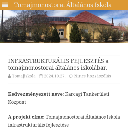
Tomajmonostorai Általános Iskola
Skip
to
content
INFRASTRUKTURÁLIS FEJLESZTÉS a
tomajmonostorai általános iskolában
a(z)
Tomajiskola
2024.10.27.
Nincs hozzászólás
INFRAS
Kedvezményezett neve:
Karcagi Tankerületi
FEJLESZ
Központ
a
tomajmo
A projekt címe:
Tomajmonostorai Általános Iskola
infrastrukturális fejlesztése
általáno