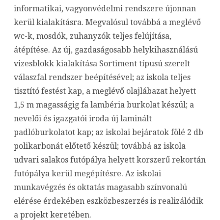
informatikai, vagyonvédelmi rendszere újonnan
kerül kialakításra. Megvalósul továbbá a meglévő
wc-k, mosdók, zuhanyzók teljes felújítása,
átépítése. Az új, gazdaságosabb helykihasználású
vizesblokk kialakítása Sortiment típusú szerelt
válaszfal rendszer beépítésével; az iskola teljes
tisztító festést kap, a meglévő olajlábazat helyett
1,5 m magasságig fa lambéria burkolat készül; a
nevelői és igazgatói iroda új laminált
padlóburkolatot kap; az iskolai bejáratok fölé 2 db
polikarbonát előtető készül; továbbá az iskola
udvari salakos futópálya helyett korszerű rekortán
futópálya kerül megépítésre. Az iskolai
munkavégzés és oktatás magasabb színvonalú
elérése érdekében eszközbeszerzés is realizálódik
a projekt keretében.