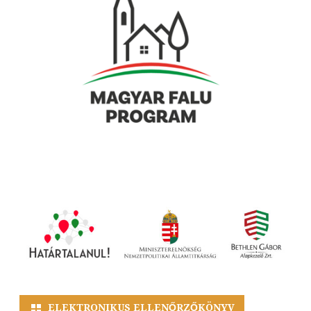
ELEKTRONIKUS ELLENŐRZŐKÖNYV