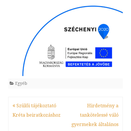
Egyéb
Bejegyzés
Szülői tájékoztató
Hirdetmény a
navigáció
Kréta beiratkozáshoz
tankötelessé váló
gyermekek általános