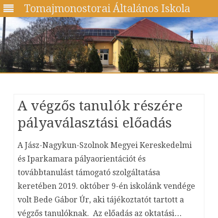
Tomajmonostorai Általános Iskola
Skip
to
content
A végzős tanulók részére
pályaválasztási előadás
A Jász-Nagykun-Szolnok Megyei Kereskedelmi
és Iparkamara pályaorientációt és
továbbtanulást támogató szolgáltatása
keretében 2019. október 9-én iskolánk vendége
volt Bede Gábor Úr, aki tájékoztatót tartott a
végzős tanulóknak. Az előadás az oktatási…