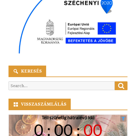
KERESÉS
Searc
Search
for:
VISSZASZÁMLÁLÁS