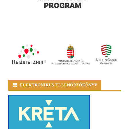
ELEKTRONIKUS ELLENŐRZŐKÖNYV