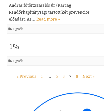
András főtörzszászlós úr (Karcag
Rendőrkapitányság) tartott két prevenciós
előadást. Az…
Read more »
Egyéb
1%
Egyéb
Bejegyzés
« Previous
1
…
5
6
7
8
Next »
navigáció