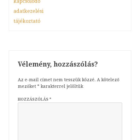
navigáció
kapcsolódó
adatkezelési
tájékoztató
Vélemény, hozzászólás?
Az e-mail címet nem tesszük közzé.
A kötelező
mezőket
*
karakterrel jelöltük
HOZZÁSZÓLÁS
*