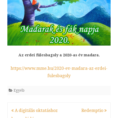
május
10.
bejegyz
Az erdei fülesbagoly a 2020-as év madara.
https://www.mme.hu/2020-ev-madara-az-erdei-
fulesbagoly
Egyéb
Bejegyzés
A digitális oktatáshoz
Redemptio