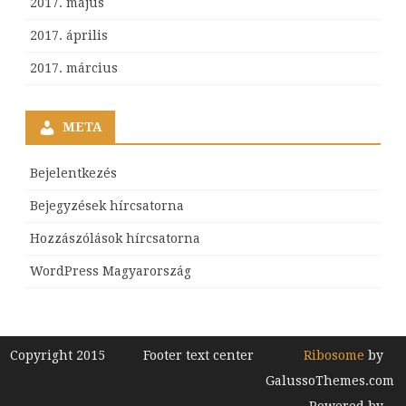
2017. május
2017. április
2017. március
META
Bejelentkezés
Bejegyzések hírcsatorna
Hozzászólások hírcsatorna
WordPress Magyarország
Copyright 2015
Footer text center
Ribosome
by
GalussoThemes.com
Powered by