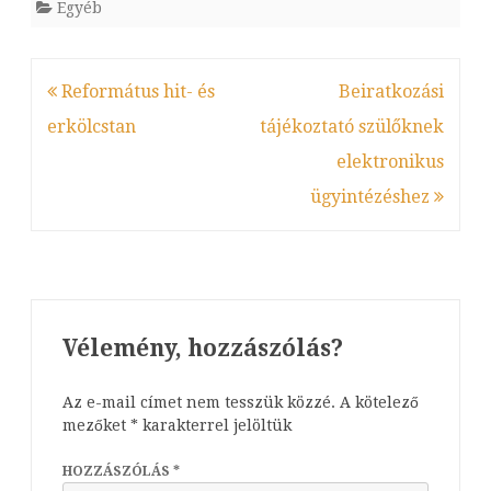
Egyéb
Bejegyzés
Református hit- és
Beiratkozási
navigáció
erkölcstan
tájékoztató szülőknek
elektronikus
ügyintézéshez
Vélemény, hozzászólás?
Az e-mail címet nem tesszük közzé.
A kötelező
mezőket
*
karakterrel jelöltük
HOZZÁSZÓLÁS
*