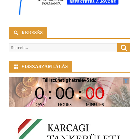
KERESÉS
Searc
Search
for:
VISSZASZÁMLÁLÁS