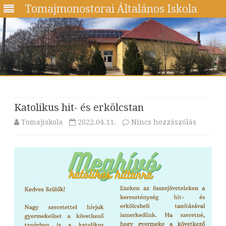
Tomajmonostorai Általános Iskola
Skip
to
content
Katolikus hit- és erkölcstan
a(z)
Tomajiskola
2022.04.11.
Nincs hozzászólás
Katoliku
hit-
és
erkölcst
bejegyz