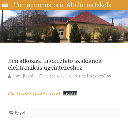
Tomajmonostorai Általános Iskola
Skip
to
content
Beiratkozási tájékoztató szülőknek
elektronikus ügyintézéshez
a(z)
Tomajiskola
2022.04.12.
Nincs hozzászólás
Beiratko
BAI_Szuloi-tajekoztato_2022-1
Letöltés
tájékozt
szülőkn
Egyéb
elektron
ügyinté