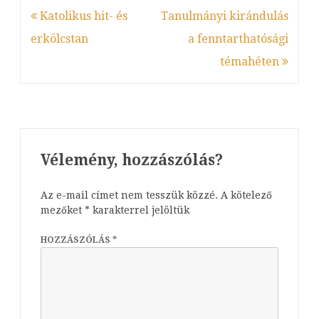
Bejegyzés
Katolikus hit- és
Tanulmányi kirándulás
bejegyz
navigáció
erkölcstan
a fenntarthatósági
témahéten
Vélemény, hozzászólás?
Az e-mail címet nem tesszük közzé.
A kötelező
mezőket
*
karakterrel jelöltük
HOZZÁSZÓLÁS
*