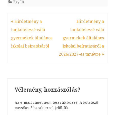
Egyéb
Bejegyzés
Hirdetmény a
Hirdetmény a
navigáció
tankötelessé váló
tankötelessé váló
gyermekek általános
gyermekek általános
iskolai beíratásáról
iskolai beíratásáról a
2026/2027-es tanévre
Vélemény, hozzászólás?
Az e-mail címet nem tesszük közzé.
A kötelező
mezőket
*
karakterrel jelöltük