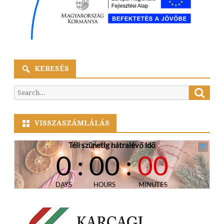
KERESÉS
Searc
Search
for:
VISSZASZÁMLÁLÁS