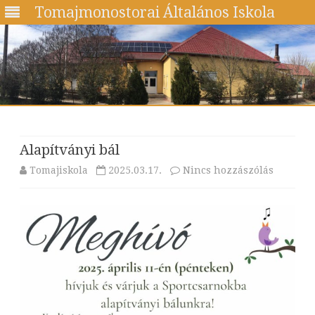
Tomajmonostorai Általános Iskola
Skip
to
content
Alapítványi bál
a(z)
Tomajiskola
2025.03.17.
Nincs hozzászólás
Alapítvá
bál
bejegyz