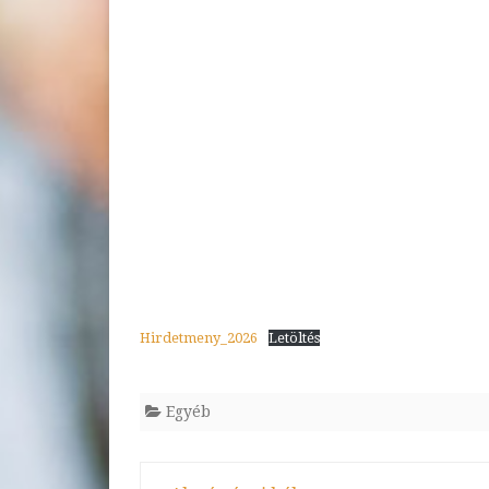
AZONOSÍTÓSZÁMÚ,
„TOMAJMONOSTORAI
ÁLTALÁNOS ISKOLA
INFRASTRUKTURÁLIS
FEJLESZTÉSE”
Hirdetmeny_2026
Letöltés
Egyéb