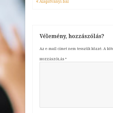
Bejegyzés
Alapítványi bál
navigáció
Vélemény, hozzászólás?
Az e-mail címet nem tesszük közzé.
A kö
HOZZÁSZÓLÁS
*