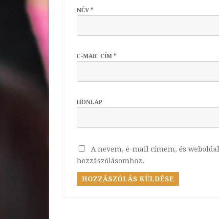
NÉV
*
E-MAIL CÍM
*
HONLAP
A nevem, e-mail címem, és webolda
hozzászólásomhoz.