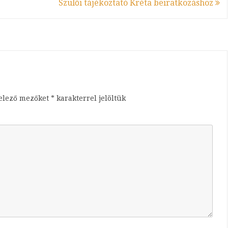
Szülői tájékoztató Kréta beiratkozáshoz
telező mezőket
*
karakterrel jelöltük